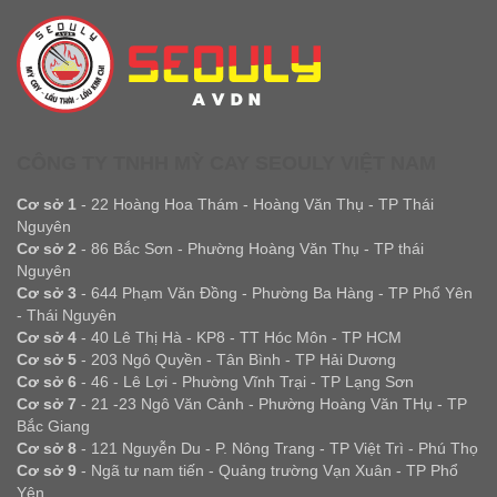
CÔNG TY TNHH MỲ CAY SEOULY VIỆT NAM
Cơ sở 1
- 22 Hoàng Hoa Thám - Hoàng Văn Thụ - TP Thái
Nguyên
Cơ sở 2
- 86 Bắc Sơn - Phường Hoàng Văn Thụ - TP thái
Nguyên
Cơ sở 3
- 644 Phạm Văn Đồng - Phường Ba Hàng - TP Phổ Yên
- Thái Nguyên
Cơ sở 4
- 40 Lê Thị Hà - KP8 - TT Hóc Môn - TP HCM
Cơ sở 5
- 203 Ngô Quyền - Tân Bình - TP Hải Dương
Cơ sở 6
- 46 - Lê Lợi - Phường Vĩnh Trại - TP Lạng Sơn
Cơ sở 7
- 21 -23 Ngô Văn Cảnh - Phường Hoàng Văn THụ - TP
Bắc Giang
Cơ sở 8
- 121 Nguyễn Du - P. Nông Trang - TP Việt Trì - Phú Thọ
Cơ sở 9
- Ngã tư nam tiến - Quảng trường Vạn Xuân - TP Phổ
Yên