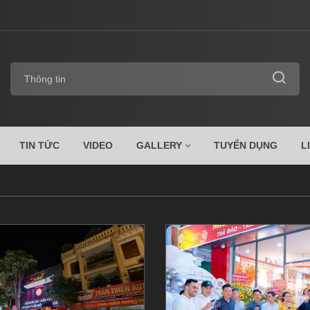
TIN TỨC
VIDEO
GALLERY
TUYỂN DỤNG
L