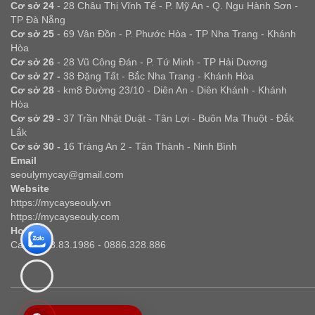
Cơ sở 24
- 28 Châu Thị Vĩnh Tế - P. Mỹ An - Q. Ngu Hành Sơn -
TP Đà Nẵng
Cơ sở 25
- 69 Vân Đồn - P. Phước Hòa - TP Nha Trang - Khánh
Hòa
Cơ sở 26
- 28 Vũ Công Đán - P. Tứ Minh - TP Hải Dương
Cơ sở 27 -
38 Đặng Tất - Bắc Nha Trang - Khánh Hòa
Cơ sở 28
- km8 Đường 23/10 - Diên An - Diên Khánh - Khánh
Hòa
Cơ sở 29 -
37 Trần Nhật Duật - Tân Lợi - Buôn Ma Thuột - Đắk
Lắk
Cơ sở 30 -
16 Tràng An 2 - Tân Thành - Ninh Bình
Email
seoulymycay@gmail.com
Website
https://mycayseouly.vn
https://mycayseouly.com
Hotline
Call: 0928.83.1986 - 0886.328.886