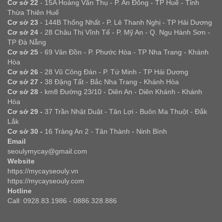
Cơ sở 22
- 15A Hoàng Văn Thụ - P. An Đông - TP Huế - Tỉnh
Thừa Thiên Huế
Cơ sở 23
- 144B Thống Nhất - P. Lê Thanh Nghị - TP Hải Dương
Cơ sở 24
- 28 Châu Thị Vĩnh Tế - P. Mỹ An - Q. Ngu Hành Sơn -
TP Đà Nẵng
Cơ sở 25
- 69 Vân Đồn - P. Phước Hòa - TP Nha Trang - Khánh
Hòa
Cơ sở 26
- 28 Vũ Công Đán - P. Tứ Minh - TP Hải Dương
Cơ sở 27 -
38 Đặng Tất - Bắc Nha Trang - Khánh Hòa
Cơ sở 28
- km8 Đường 23/10 - Diên An - Diên Khánh - Khánh
Hòa
Cơ sở 29 -
37 Trần Nhật Duật - Tân Lợi - Buôn Ma Thuột - Đắk
Lắk
Cơ sở 30 -
16 Tràng An 2 - Tân Thành - Ninh Bình
Email
seoulymycay@gmail.com
Website
https://mycayseouly.vn
https://mycayseouly.com
Hotline
Call: 0928.83.1986 - 0886.328.886