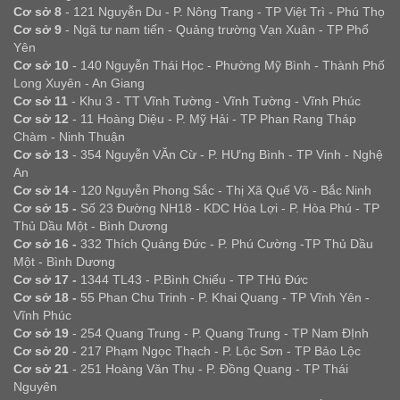
Cơ sở 8
- 121 Nguyễn Du - P. Nông Trang - TP Việt Trì - Phú Thọ
Cơ sở 9
- Ngã tư nam tiến - Quảng trường Vạn Xuân - TP Phổ
Yên
Cơ sở 10
- 140 Nguyễn Thái Học - Phường Mỹ Bình - Thành Phố
Long Xuyên - An Giang
Cơ sở 11
- Khu 3 - TT Vĩnh Tường - Vĩnh Tường - Vĩnh Phúc
Cơ sở 12
- 11 Hoàng Diệu - P. Mỹ Hải - TP Phan Rang Tháp
Chàm - Ninh Thuận
Cơ sở 13
- 354 Nguyễn VĂn Cừ - P. HƯng Bình - TP Vinh - Nghệ
An
Cơ sở 14
- 120 Nguyễn Phong Sắc - Thị Xã Quế Võ - Bắc Ninh
Cơ sở 15 -
Số 23 Đường NH18 - KDC Hòa Lợi - P. Hòa Phú - TP
Thủ Dầu Một - Bình Dương
Cơ sở 16 -
332 Thích Quảng Đức - P. Phú Cường -TP Thủ Dầu
Một - Bình Dương
Cơ sở 17 -
1344 TL43 - P.Bình Chiểu - TP THủ Đức
Cơ sở 18 -
55 Phan Chu Trinh - P. Khai Quang - TP Vĩnh Yên -
Vĩnh Phúc
Cơ sở 19
- 254 Quang Trung - P. Quang Trung - TP Nam ĐỊnh
Cơ sở 20
- 217 Phạm Ngọc Thạch - P. Lộc Sơn - TP Bảo Lộc
Cơ sở 21
- 251 Hoàng Văn Thụ - P. Đồng Quang - TP Thái
Nguyên