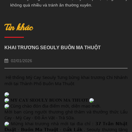
không quá nhiều và tránh ăn thường xuyên.
Tin khác
KHAI TRƯƠNG SEOULY BUÔN MA THUỘT
02/01/2026
Hệ thống Mỳ Cay Seouly Tưng bừng khai trương Chi Nhánh
mới tại Thành Phố Buôn Ma Thuột
𝐌𝐘̀ 𝐂𝐀𝐘 𝐒𝐄𝐎𝐔𝐋𝐘 𝐁𝐔𝐎̂𝐍 𝐌𝐀 𝐓𝐇𝐔𝐎̣̂𝐓
Cùng chào đón địa điểm mới, diện mạo mới.
Mời bạn cùng người thương ghé thăm và thưởng thức Lẩu
Cay - Mỳ Cay - Đồ Ăn Vặt - Trà Sữa.
Mừng khai trương nhà mới tại địa chỉ : 𝟯𝟳 𝗧𝗿𝗮̂̀𝗻 𝗡𝗵𝗮̣̂𝘁
𝗗𝘂𝗮̣̂𝘁 - 𝗕𝘂𝗼̂𝗻 𝗠𝗮 𝗧𝗵𝘂𝗼̣̂𝘁 - Đ𝗮̆́𝗸 𝗟𝗮̆́𝗸 . Seouly thương tặng