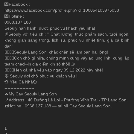
💌Facebook :
https://www.facebook.com/profile.php?id=100054103975038
💌Hotline :
0968.137.188
Seouly hân hạnh được phục vụ khách yêu nha!
✌️Seouly với tiêu chí: " Chất lượng, thực phẩm sạch, tươi ngon,
không gian sang trọng, lịch sự, phục vụ nhiệt tình, giá cả bình
dân"
👩‍❤️‍💋‍👨Seouly Lạng Sơn chắc chắn sẽ làm bạn hài lòng!
👩‍❤️‍💋‍👨Còn chờ gì nữa, chúng mình cùng váy áo lung linh, cùng lập
team check-in địa điểm xịn sò thôi! 🤳
👩‍❤️‍💋‍👨Hẹn cả nhà yêu vào ngày 09.12.2022 này nhé!
🎼 Seouly đợi chờ phục vụ khách yêu !.
💞 Yêu Cả Nhà💞
--------------------
🔥Mỳ Cay Seouly Lạng Sơn
📍Address : 46 Đường Lê Lợi - Phường Vĩnh Trại - TP Lạng Sơn.
☎️Hotline : 0968.137.188 — tại Mì Cay Seouly Lạng Sơn.
1