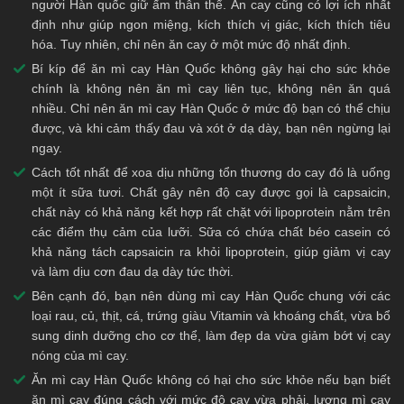
người Hàn quốc giữ ấm thân thể. Ăn cay cũng có lợi ích nhất
định như giúp ngon miệng, kích thích vị giác, kích thích tiêu
hóa. Tuy nhiên, chỉ nên ăn cay ở một mức độ nhất định.
Bí kíp để ăn mì cay Hàn Quốc không gây hại cho sức khỏe
chính là không nên ăn mì cay liên tục, không nên ăn quá
nhiều. Chỉ nên ăn mì cay Hàn Quốc ở mức độ bạn có thể chịu
được, và khi cảm thấy đau và xót ở dạ dày, bạn nên ngừng lại
ngay.
Cách tốt nhất để xoa dịu những tổn thương do cay đó là uống
một ít sữa tươi. Chất gây nên độ cay được gọi là capsaicin,
chất này có khả năng kết hợp rất chặt với lipoprotein nằm trên
các điểm thụ cảm của lưỡi. Sữa có chứa chất béo casein có
khả năng tách capsaicin ra khỏi lipoprotein, giúp giảm vị cay
và làm dịu cơn đau dạ dày tức thời.
Bên cạnh đó, bạn nên dùng mì cay Hàn Quốc chung với các
loại rau, củ, thịt, cá, trứng giàu Vitamin và khoáng chất, vừa bổ
sung dinh dưỡng cho cơ thể, làm đẹp da vừa giảm bớt vị cay
nóng của mì cay.
Ăn mì cay Hàn Quốc không có hại cho sức khỏe nếu bạn biết
ăn mì cay đúng cách với mức độ cay vừa phải, lượng mì cay