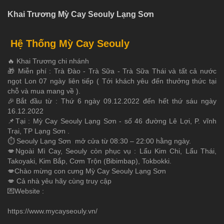
Khai Trương Mỳ Cay Seouly Lạng Sơn
Hệ Thống Mỳ Cay Seouly
🔥 Khai Trương chi nhánh
🎁 Miễn phí : Trà Đào - Trà Sữa - Trà Sữa Thái và tất cả nước
ngọt Lon 07 ngày liên tiếp ( Tới khách yêu đến thưởng thức tại
chỗ và mua mang về ).
🎉Bắt đầu từ : Thứ 6 ngày 09.12.2022 đến hết thứ sáu ngày
16.12.2022
📌Tại : Mỳ Cay Seouly Lạng Sơn - số 46 đường Lê Lợi, P. vĩnh
Trại, TP Lạng Sơn .
⏱ Seouly Lạng Sơn mở cửa từ 08:30 – 22:00 hằng ngày.
💋Ngoài Mì Cay, Seouly còn phục vụ : Lẩu Kim Chi, Lẩu Thái,
Takoyaki, Kim Bắp, Cơm Trộn (Bibimbap), Tokbokki.
💋Chào mừng con cưng Mỳ Cay Seouly Lạng Sơn
💋 Cả nhà yêu hãy cùng truy cập
💌Website :
https://www.mycayseouly.vn/