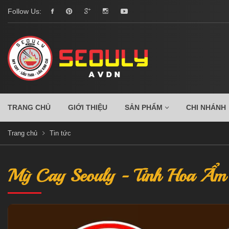
Follow Us:
TRANG CHỦ
GIỚI THIỆU
SẢN PHẨM
CHI NHÁNH
Trang chủ
Tin tức
Mỳ Cay Seouly - Tinh Hoa Ẩm