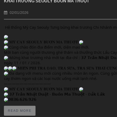
KHAI TRƯƠNG SEOULY BUÔN MA THUỘT
02/01/2026
Hệ thống Mỳ Cay Seouly Tưng bừng khai trương Chi Nhánh m
𝐌𝐘̀ 𝐂𝐀𝐘 𝐒𝐄𝐎𝐔𝐋𝐘 𝐁𝐔𝐎̂𝐍 𝐌𝐀 𝐓𝐇𝐔𝐎̣̂𝐓
Cùng chào đón địa điểm mới, diện mạo mới.
Mời bạn cùng người thương ghé thăm và thưởng thức Lẩu Cay -
Mừng khai trương nhà mới tại địa chỉ : 𝟯𝟳 𝗧𝗿𝗮̂̀𝗻 𝗡𝗵𝗮̣̂𝘁 𝗗𝘂𝗮̣̂𝘁 - 𝗕𝘂𝗼̂𝗻 𝗠𝗮 𝗧𝗵𝘂𝗼̣̂𝘁 - Đ𝗮̆́𝗸 𝗟𝗮̆́𝗸 . Seouly
ngày 11 / 01 / 2026.
𝐌𝐈𝐄̂̃𝐍 𝐏𝐇𝐈́ 𝐓𝐑𝐀̀ Đ𝐀̀𝐎, 𝐓𝐑𝐀̀ 𝐒𝐔̛̃𝐀, 𝐓𝐑𝐀̀ 𝐒𝐔̛̃𝐀 𝐓𝐇𝐀́𝐈 𝐂𝐔̀
Đa dạng với menu mới cùng nhiều món ăn ngon. Cùng gửi t
cay thơm ngon và các loại nước uống mát lạnh nhé.
————————————
𝐌𝐘̀ 𝐂𝐀𝐘 𝐒𝐄𝐎𝐔𝐋𝐘 𝐁𝐔𝐎̂𝐍 𝐌𝐀 𝐓𝐇𝐔𝐎̣̂𝐓
𝟯𝟳 𝗧𝗿𝗮̂̀𝗻 𝗡𝗵𝗮̣̂𝘁 𝗗𝘂𝗮̣̂𝘁 - 𝗕𝘂𝗼̂𝗻 𝗠𝗮 𝗧𝗵𝘂𝗼̣̂𝘁 - Đ𝗮̆́𝗸 𝗟𝗮̆́𝗸
𝟬𝟴𝟯𝟲.𝟲𝟮𝟲.𝟵𝟮𝟲
READ MORE