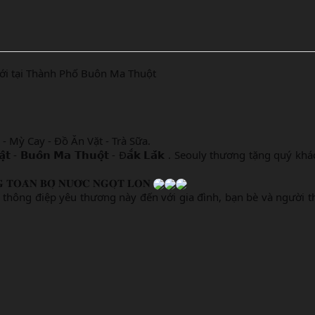
ới tại Thành Phố Buôn Ma Thuột
 Mỳ Cay - Đồ Ăn Vặt - Trà Sữa.
 thương tặng quý khách hàng món quà thân thương từ ngày 05 / 01 / 2026 đến hết
𝐆 𝐓𝐎𝐀̀𝐍 𝐁𝐎̣̂ 𝐍𝐔̛𝐎̛́𝐂 𝐍𝐆𝐎̣𝐓 𝐋𝐎𝐍
hông điệp yêu thương này đến với gia đình, bạn bè và người 