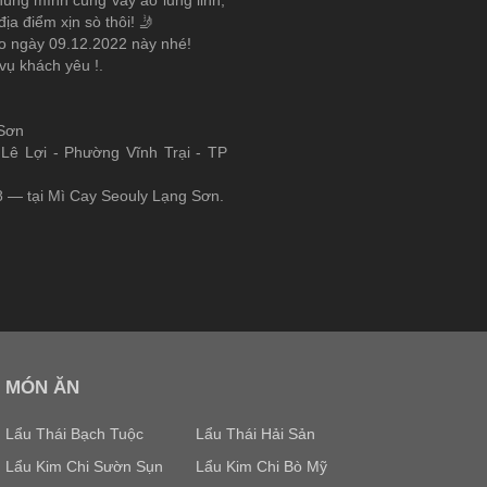
ịa điểm xịn sò thôi! 🤳
 vào ngày 09.12.2022 này nhé!
vụ khách yêu !.
 Sơn
Lê Lợi - Phường Vĩnh Trại - TP
8 — tại Mì Cay Seouly Lạng Sơn.
MÓN ĂN
Lẩu Thái Bạch Tuộc
Lẩu Thái Hải Sản
Lẩu Kim Chi Sườn Sụn
Lẩu Kim Chi Bò Mỹ