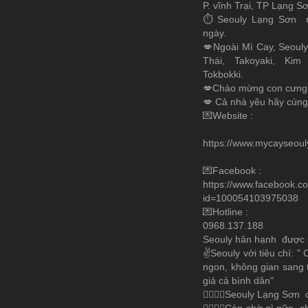
P. vĩnh Trại, TP Lạng Sơ
⏱ Seouly Lạng Sơn m
ngày.
💋Ngoài Mì Cay, Seouly
Thái, Takoyaki, Kim
Tokbokki.
💋Chào mừng con cưng
💋 Cả nhà yêu hãy cùng
💌Website :
https://www.mycayseoul
💌Facebook :
https://www.facebook.co
id=100054103975038
💌Hotline :
0968.137.188
Seouly hân hạnh được 
✌️Seouly với tiêu chí: "
ngon, không gian sang tr
giá cả bình dân"
👩‍❤️‍💋‍👨Seouly Lạng Sơ
👩‍❤️‍💋‍👨Còn chờ gì nữa