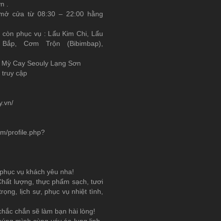
n .
ở cửa từ 08:30 – 22:00 hằng
 còn phục vụ : Lẩu Kim Chi, Lẩu
 Bắp, Cơm Trộn (Bibimbap),
 Mỳ Cay Seouly Lạng Sơn
 truy cập
y.vn/
m/profile.php?
phục vụ khách yêu nha!
 Chất lượng, thực phẩm sạch, tươi
ọng, lịch sự, phục vụ nhiệt tình,
n chắc chắn sẽ làm bạn hài lòng!
, chúng mình cùng váy áo lung linh,