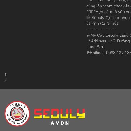
cùng lập team check-in đ
👩‍❤️‍💋‍👨Hẹn cả nhà yêu
🎼 Seouly đợi chờ phục 
💞 Yêu Cả Nhà💞
--------------------
🔥Mỳ Cay Seouly Lạng
📍Address : 46 Đường 
Lạng Sơn.
☎️Hotline : 0968.137.18
1
2