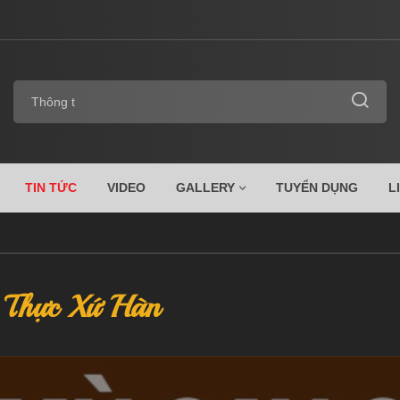
TIN TỨC
VIDEO
GALLERY
TUYỂN DỤNG
L
 Thực Xứ Hàn