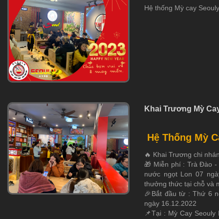
Hệ thống Mỳ cay Seoul
Khai Trương Mỳ Ca
Hệ Thống Mỳ C
🔥 Khai Trương chi nhá
🎁 Miễn phí : Trà Đào -
nước ngọt Lon 07 ngày
thưởng thức tại chỗ và
🎉Bắt đầu từ : Thứ 6 
ngày 16.12.2022
📌Tại : Mỳ Cay Seouly